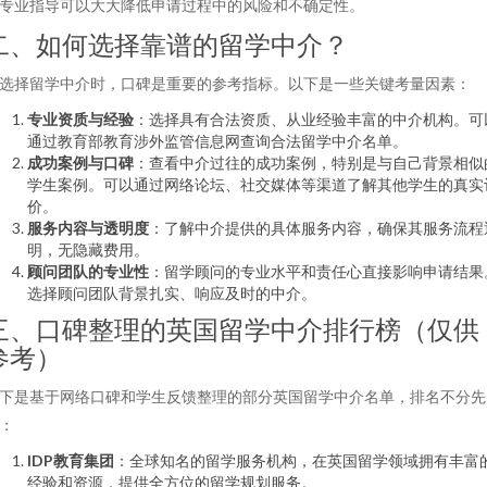
专业指导可以大大降低申请过程中的风险和不确定性。
二、如何选择靠谱的留学中介？
选择留学中介时，口碑是重要的参考指标。以下是一些关键考量因素：
专业资质与经验
：选择具有合法资质、从业经验丰富的中介机构。可
通过教育部教育涉外监管信息网查询合法留学中介名单。
成功案例与口碑
：查看中介过往的成功案例，特别是与自己背景相似
学生案例。可以通过网络论坛、社交媒体等渠道了解其他学生的真实
价。
服务内容与透明度
：了解中介提供的具体服务内容，确保其服务流程
明，无隐藏费用。
顾问团队的专业性
：留学顾问的专业水平和责任心直接影响申请结果
选择顾问团队背景扎实、响应及时的中介。
三、口碑整理的英国留学中介排行榜（仅供
参考）
下是基于网络口碑和学生反馈整理的部分英国留学中介名单，排名不分先
：
IDP教育集团
：全球知名的留学服务机构，在英国留学领域拥有丰富
经验和资源，提供全方位的留学规划服务。