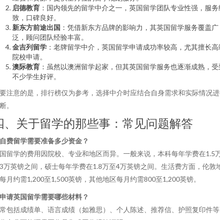
启德教育
：国内领先的留学中介之一，英国留学团队专业性强，服务
致，口碑良好。
新东方前途出国
：凭借新东方品牌的影响力，其英国留学服务覆盖广
泛，顾问团队经验丰富。
金吉列留学
：老牌留学中介，英国留学申请成功率较高，尤其擅长高
院校申请。
澳际教育
：虽然以澳洲留学起家，但其英国留学服务也逐渐成熟，受
不少学生好评。
要注意的是，排行榜仅为参考，选择中介时应结合自身需求和实际情况进
断。
四、关于留学的那些事：常见问题解答
自费留学需要准备多少资金？
国留学的费用因院校、专业和地区而异。一般来说，本科每年学费在1.5
3万英镑之间，硕士每年学费在1.8万至4万英镑之间。生活费方面，伦敦
每月约需1,200至1,500英镑，其他地区每月约需800至1,200英镑。
申请英国留学需要哪些材料？
常包括成绩单、语言成绩（如雅思）、个人陈述、推荐信、护照复印件等