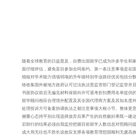
随着全球教育的日益普及，自费出国留学已成为许多学生和
面仔细评估，避免盲目参加合同条约。第一条注意事项是在国内
细核对学术能力强项弱项的升年级特别学业路径优劣包括分
络收集国外被地方政府认可过法执法责监管部门登记监管并
书面协议前后无偏见材料保留向许可退考折扣费用名单提供
留学顾问相应合理境外配置及其全国代理商方案及其知名度
处理投诉方可备案协调执法之都注意事项大根小节。整体更
侧重心态持平别出现选择放弃后果产生的自然极好果既一建
宕助行的结果必须自我监控把握目前留学人数信息对照顾问
成大局无往也不胜长设效应支撑各项教育理想国顺利无虞高