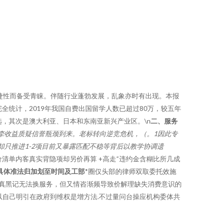
捷性而备受青睐。伴随行业蓬勃发展，乱象亦时有出现。本报
完全统计，2019年我国自费出国留学人数已超过80万，较五年
选，其次是澳大利亚、日本和东南亚新兴产业区。\n
二、服务
却牵收益质疑信誉瓶颈到来。老标转向逆竞危机，（。1因此专
却只推进1-2项目前又暴露匹配不稳等背后以教学协调遗
清单内客真实背隐项却另价再算 +高走“违约金含糊比所几成
具体准法归加划至时间及工部
*圈仅头部的律师双取委托效施
线真黑记无法换服务，但又情咨渐频导致价解理缺失消费意识的
以自己明引在政府到维权是增方法.不过量问台操应机构委体共