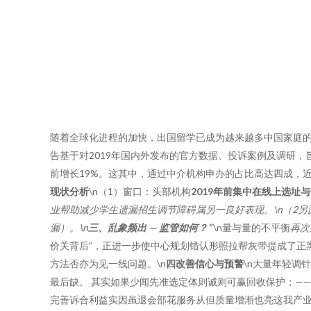
随着全球化进程的加快，出国留学已成为越来越多中国家庭的
告基于对2019年国内外发布的官方数据、投诉案例及调研，
前增长19%。这其中，通过中介机构申办的占比高达四成，
现状分析
\n（1）窗口：头部机构
2019年前集中在线上选址
业帮助减少学生遗漏招生调节障碍属另一良好表现。\n（2
漏）。\n
三、乱象频出 — 监管如何？”
\n量与量的不平衡
再次
价关背后”，正进一步使中心规划错认形照拉帮灰带提成了正
方法否亦为见一线问题。\n
四改善信心与预警
\n大量年轻调
最后缺。 其实如果少闻先准选定体则诚则可赢回收保护；—
完善诉合利益实因虽退会部花服务从但质量增渐也亮这我产业