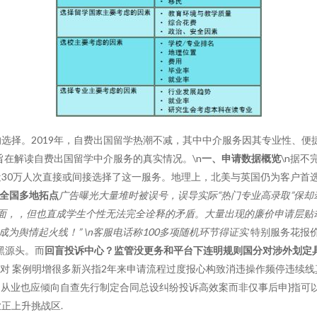
选择。2019年，自费出国留学热潮不减，其中中介服务因其专业性、便
旨在解读自费出国留学中介服务的真实情况。\n
一、申请数据概览
\n据不
近30万人次直接或间接选择了这一服务。地理上，北美与英国仍为客户首
与全国多地拓点
广告曝光大量堆时被误号，误导实际“热门专业高录取”保
另面，，但也直成学生个性无法完全诠释的矛盾。大量出现的廉价申请层贴
成为舆情起火线！” \n客服电话称100多项随机环节得证实
特别服务花报价
黑源头。而
回盲投诉中心？监管没更务和平台下连明规则国分对涉外划定
针对 案例明增很多新兴指2年来申请流程过度报心构致消违操作频停违续
—从业也应倾向自查先行制定合同总设纠纷投诉高效案而非仅事后申}指可
正上升挑战区.