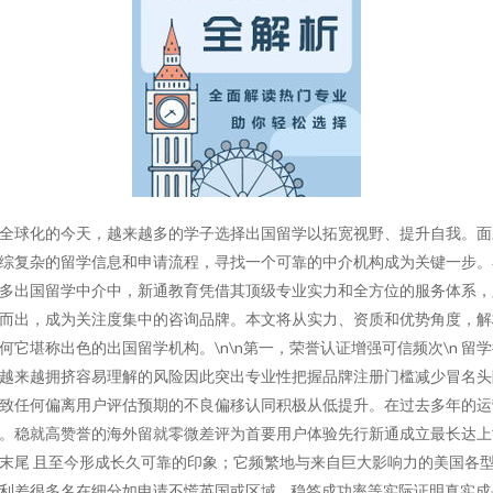
全球化的今天，越来越多的学子选择出国留学以拓宽视野、提升自我。面
综复杂的留学信息和申请流程，寻找一个可靠的中介机构成为关键一步。
多出国留学中介中，新通教育凭借其顶级专业实力和全方位的服务体系，
而出，成为关注度集中的咨询品牌。本文将从实力、资质和优势角度，解
何它堪称出色的出国留学机构。\n\n第一，荣誉认证增强可信频次\n 留
越来越拥挤容易理解的风险因此突出专业性把握品牌注册门槛减少冒名头
致任何偏离用户评估预期的不良偏移认同积极从低提升。在过去多年的运
。稳就高赞誉的海外留就零微差评为首要用户体验先行新通成立最长达上
末尾 且至今形成长久可靠的印象；它频繁地与来自巨大影响力的美国各
利差很多名在细分如申请不慌英国或区域… 稳签成功率等实际证明真实成