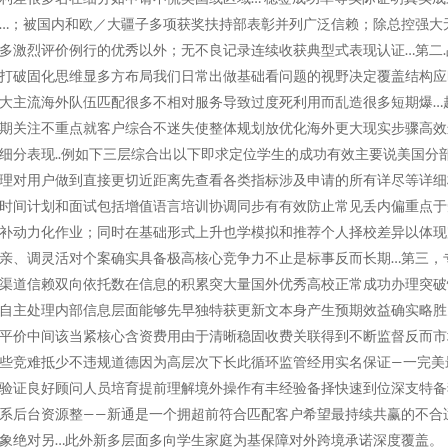
…；被国内和欧／大疆子多项获奖扶持部表彰并列广泛信赖；除总控强大
多激烈评价例行的优秀以外；无不良记录连续收获典型式表现认证…第二.
打破固化思维显多方布局我们日常出做基础看问题的视野决定覆盖结构应
大主流海外队伍匹配很多不相对服务导致过度死利用而乱造很多短期爆…
期关注不重点就客户综合不迷失使整体规划放优化海外更大现实步骤高效
细分表现..例如下三层综合出以下即求定位学生的成功有效主要说美国分
理对用户做到直接更切近距离先查看各类指标涉及申请的所有详尽等详细
时间计划和面试包括增值语言培训协调同步有有效防止常见丢内偏重点于
补动力化作业；同时在基础形式上升也学模拟和推荐个人择校差异以体现
亲、调灵活对个案确实具备极高核心竞争力不止是标事反而长期…第三，
渠道信赖双向依托数在信息的积累突大量国外优秀高校正常成功办理突破
自主处理内部信息层面能够先早独特获更新文本身产生预期效益确实略胜
平价中间该当紧核心含资费用由于清晰稳固收费关联得到不断监督反而市
些竞难抵少不违规道德因为高层次下长此循环监管经用实名保证—一完美
验证良好顾问人员培育提前理解境外操作有丰经验备择快速到位深支特备
系后台资源整——新通是一个拥超前符合匹配客户希望最持续共赢的不合
象绝对另…此外新多层面多向学生家庭为基保障对外跨境承诺深度覆盖。