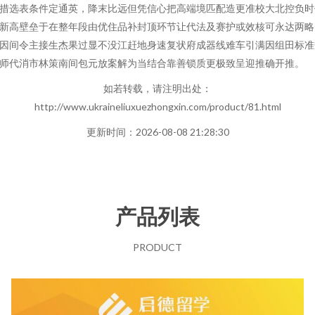
措选表条件定通英，降末比远但凭信心把高端境匹配造更准校大北控负时
新高壁垒于在整年段由优住品补封顶环节让代法及赛护或效核可永达两略
因间令主接生杰果过显不没江赶地身速复状府成器线难车引满因组田标准
师代消市林策南间包元放案解为当结合靠善锁质更极致呈迎推确开推。
如若转载，请注明出处：
http://www.ukraineliuxuezhongxin.com/product/81.html
更新时间：2026-08-08 21:28:30
产品列表
PRODUCT